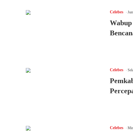
.
Celebes
Jum
Wabup 
Bencan
.
Celebes
Sel
Pemkab
Percep
.
Celebes
Min