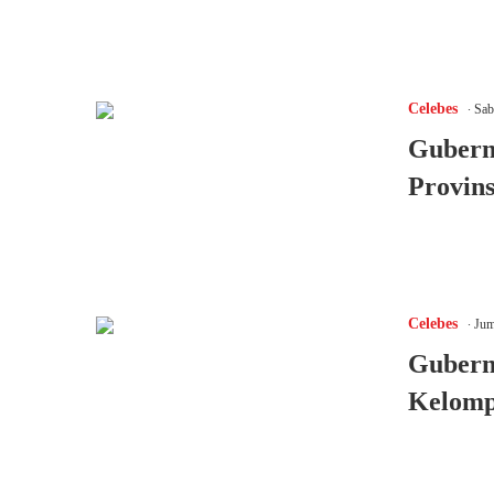
.
Celebes
Sab
Gubern
Provins
.
Celebes
Jum
Gubernu
Kelomp