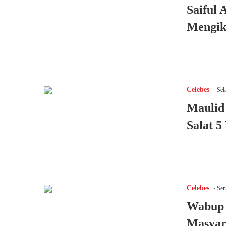
Saiful 
Mengik
.
Celebes
Sela
Maulid 
Salat 
.
Celebes
Seni
Wabup 
Masyar