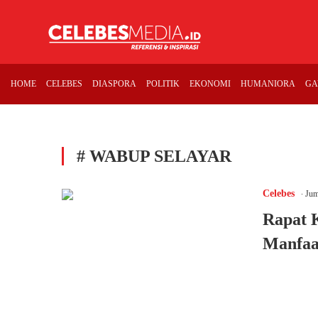
HOME
CELEBES
DIASPORA
POLITIK
EKONOMI
HUMANIORA
GA
# WABUP SELAYAR
.
Celebes
Jum
Rapat 
Manfaa