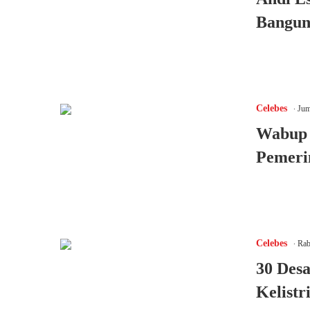
Bangun
.
Celebes
Jum
Wabup 
Pemeri
.
Celebes
Rab
30 Desa
Kelistr