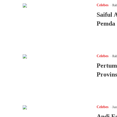
.
Celebes
Rab
Saiful 
Pemda 
.
Celebes
Rab
Pertum
Provins
.
Celebes
Jum
Andi E