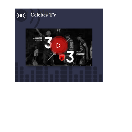
Now Playing
Celebes TV