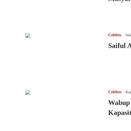
.
Celebes
Sela
Saiful 
.
Celebes
Kam
Wabup 
Kapasi