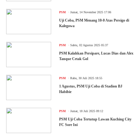
.
PSM
Jumat, 14 November 2025 17:06
Uji Coba, PSM Menang 10-0 Atas Persigo di
Kalegowa
.
PSM
Sabtu, 02 Agustus 2025 05:37
PSM Kalahkan Persipare, Lucas Dias dan Alex
Tanque Cetak Gol
.
PSM
Rabu, 30 Juli 2025 18:55
1 Agustus, PSM Uji Coba di Stadion BJ
Habibie
.
PSM
Jumat, 18 Juli 2025 09:12
PSM Uji Coba Tertutup Lawan Kuching City
FC Sore Ini