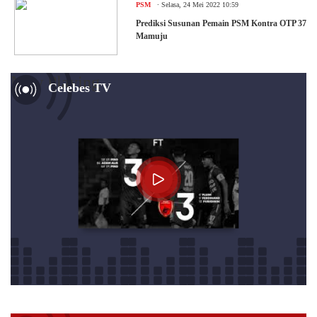
.
PSM
Selasa, 24 Mei 2022 10:59
Prediksi Susunan Pemain PSM Kontra OTP 37
Mamuju
Now Playing
Celebes TV