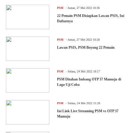
.
PSM
Jumat, 27 Mei 2022 10:36
22 Pemain PSM Disiapkan Lawan PSIS, Ini
Daftarnya
.
PSM
Jumat, 27 Mei 2022 10:28
Lawan PSIS, PSM Boyong 22 Pemain
.
PSM
Selasa, 24 Mei 2022 18:17
PSM Ditahan Imbang OTP 37 Mamuju di
Laga Uji Coba
.
PSM
Selasa, 24 Mei 2022 11:28
Ini Link Live Streaming PSM vs OTP 37
Mamuju