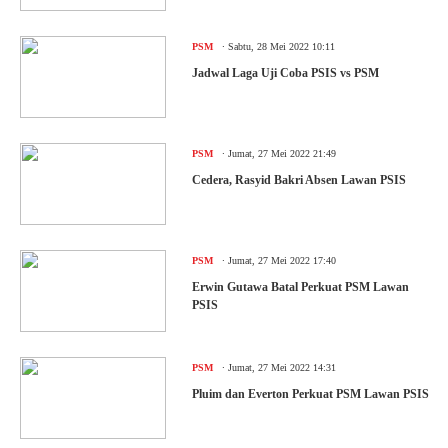
.
PSM
Sabtu, 28 Mei 2022 10:11
Jadwal Laga Uji Coba PSIS vs PSM
.
PSM
Jumat, 27 Mei 2022 21:49
Cedera, Rasyid Bakri Absen Lawan PSIS
.
PSM
Jumat, 27 Mei 2022 17:40
Erwin Gutawa Batal Perkuat PSM Lawan
PSIS
.
PSM
Jumat, 27 Mei 2022 14:31
Pluim dan Everton Perkuat PSM Lawan PSIS