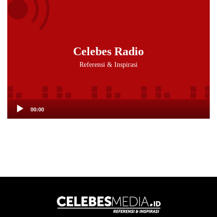
Audio
Player
Celebes Radio
Referensi & Inspirasi
00:00