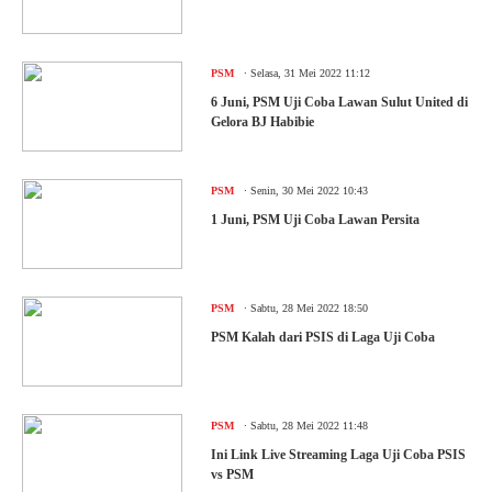
.
PSM
Selasa, 31 Mei 2022 11:12
6 Juni, PSM Uji Coba Lawan Sulut United di
Gelora BJ Habibie
.
PSM
Senin, 30 Mei 2022 10:43
1 Juni, PSM Uji Coba Lawan Persita
.
PSM
Sabtu, 28 Mei 2022 18:50
PSM Kalah dari PSIS di Laga Uji Coba
.
PSM
Sabtu, 28 Mei 2022 11:48
Ini Link Live Streaming Laga Uji Coba PSIS
vs PSM