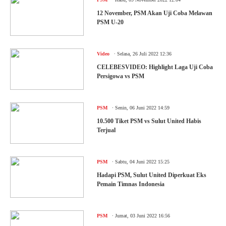
12 November, PSM Akan Uji Coba Melawan
PSM U-20
.
Video
Selasa, 26 Juli 2022 12:36
CELEBESVIDEO: Highlight Laga Uji Coba
Persigowa vs PSM
.
PSM
Senin, 06 Juni 2022 14:59
10.500 Tiket PSM vs Sulut United Habis
Terjual
.
PSM
Sabtu, 04 Juni 2022 15:25
Hadapi PSM, Sulut United Diperkuat Eks
Pemain Timnas Indonesia
.
PSM
Jumat, 03 Juni 2022 16:56