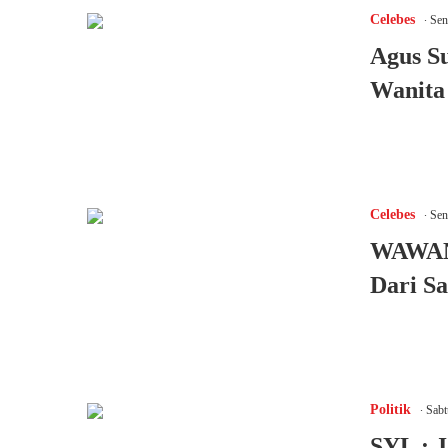
.
Celebes
Seni
Agus Su
Wanita
.
Celebes
Seni
WAWAN
Dari S
.
Politik
Sabt
SYL : 