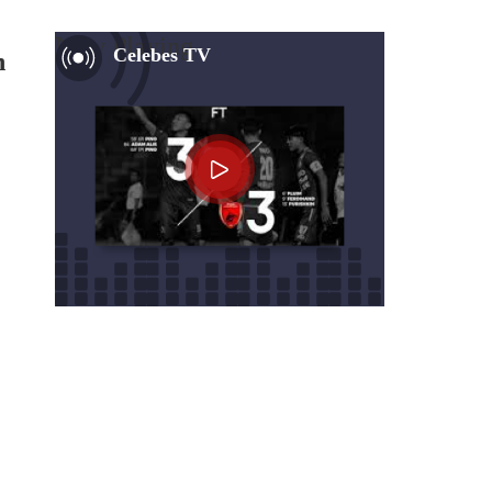
Now Playing
Celebes TV
n