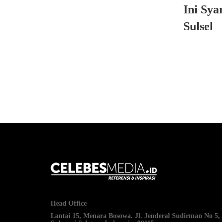
Ini Sya
Sulsel
Head Office
Lantai 15, Menara Bosowa. Jl. Jenderal Sudirman No 5,