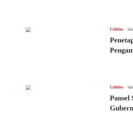
.
Celebes
Sela
Penetap
Pengam
.
Celebes
Sela
Pansel
Gubern