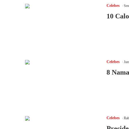
.
Celebes
Seni
10 Calo
.
Celebes
Juma
8 Nama 
.
Celebes
Rab
Presid