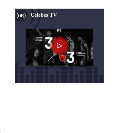
Now Playing
Celebes TV
i