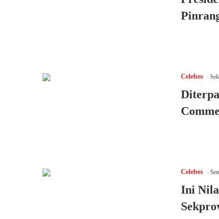
Pinrang
.
Celebes
Sel
Diterpa
Comme
.
Celebes
Seni
Ini Nil
Sekprov