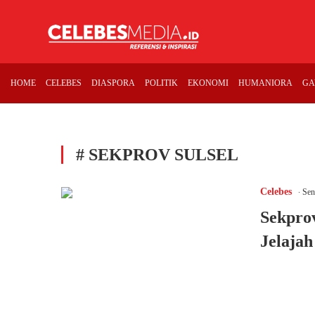
HOME
CELEBES
DIASPORA
POLITIK
EKONOMI
HUMANIORA
GA
# SEKPROV SULSEL
.
Celebes
Sen
Sekpro
Jelajah