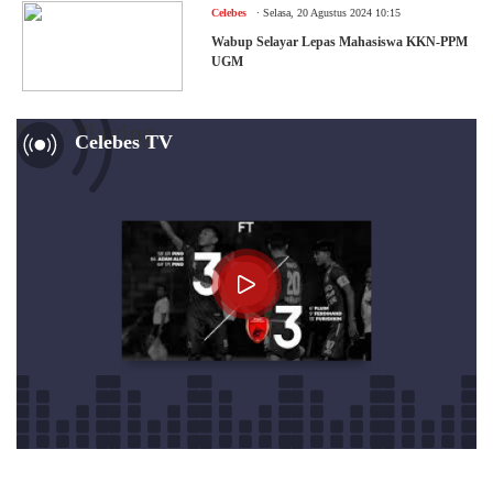
.
Celebes
Selasa, 20 Agustus 2024 10:15
Wabup Selayar Lepas Mahasiswa KKN-PPM
UGM
Now Playing
Celebes TV