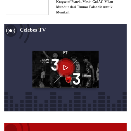
Krzysztof Piatek, Mesin Gol AC Milan
Mundur dari Timnas Polandia untuk
Menikah
Now Playing
Celebes TV
Audio