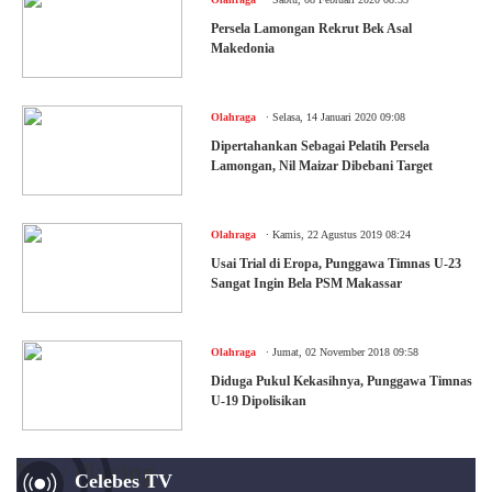
Persela Lamongan Rekrut Bek Asal
Makedonia
.
Olahraga
Selasa, 14 Januari 2020 09:08
Dipertahankan Sebagai Pelatih Persela
Lamongan, Nil Maizar Dibebani Target
.
Olahraga
Kamis, 22 Agustus 2019 08:24
Usai Trial di Eropa, Punggawa Timnas U-23
Sangat Ingin Bela PSM Makassar
.
Olahraga
Jumat, 02 November 2018 09:58
Diduga Pukul Kekasihnya, Punggawa Timnas
U-19 Dipolisikan
Now Playing
Celebes TV