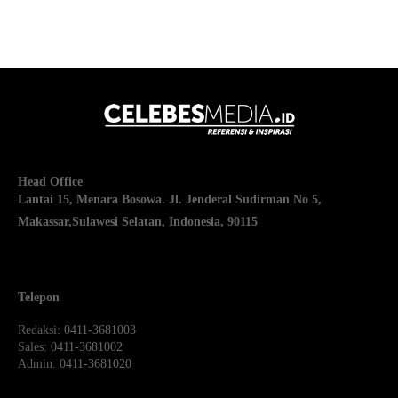
Head Office
Lantai 15, Menara Bosowa. Jl. Jenderal Sudirman No 5,
Makassar,
Sulawesi Selatan, Indonesia, 90115
Telepon
Redaksi
: 0411-3681003
Sales
: 0411-3681002
Admin
: 0411-3681020