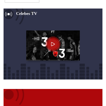
Now Playing
Celebes TV
Audio
Player