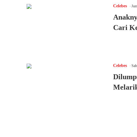
.
Celebes
Juma
Anaknya
Cari Ke
.
Celebes
Sab
Dilump
Melari