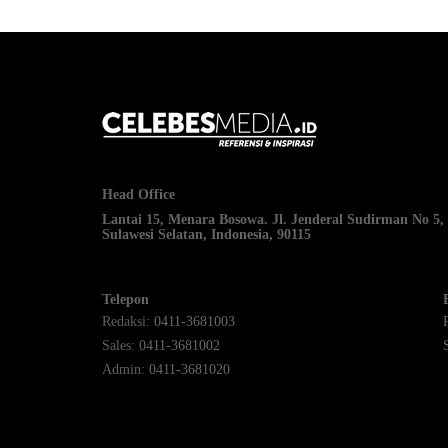
Head Office
Lantai 15, Menara Bosowa. Jl. Jenderal Sudirman No 5,
Sulawesi Selatan, Indonesia, 90115
Telepon
Redaksi
: 0411-3681003
Sales
: 0411-3681002
Admin
: 0411-3681020