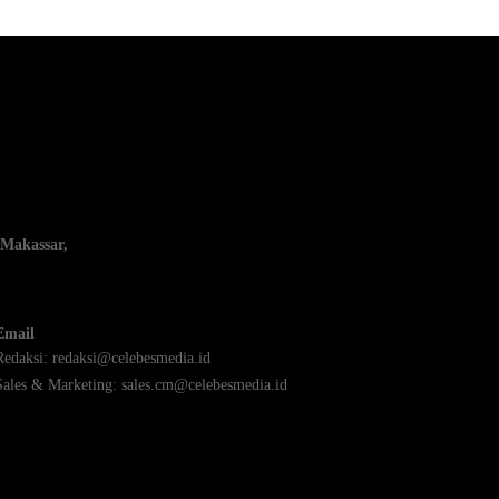
 Makassar,
Email
Redaksi:
redaksi@celebesmedia.id
Sales & Marketing:
sales.cm@celebesmedia.id