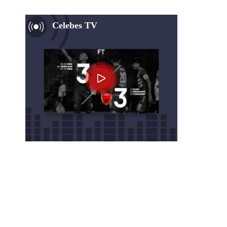
Now Playing
Celebes TV