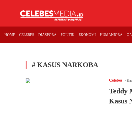
HOME
CELEBES
DIASPORA
POLITIK
EKONOMI
HUMANIORA
GA
# KASUS NARKOBA
.
Celebes
Kam
Teddy 
Kasus 