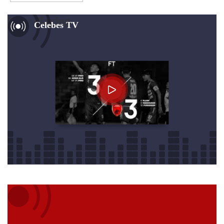
Now Playing
Celebes TV
Audio
Player