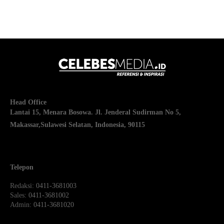
Head Office
Lantai 15, Menara Bosowa. Jl. Jenderal Sudirman No 5,
Makassar,
Sulawesi Selatan, Indonesia, 90115
Telepon
Redaksi
: 0411-3681003
Sales
: 0411-3681002
Admin
: 0411-3681020