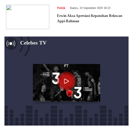
.
Politik
Kamis, 24 September 2020 18:23
Erwin Aksa Apresiasi Kepatuhan Relawan
Appi-Rahman
Now Playing
Celebes TV