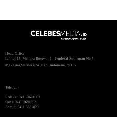
Head Office
Lantai 15, Menara Bosowa. Jl. Jenderal Sudirman No 5,
Makassar,
Sulawesi Selatan, Indonesia, 90115
Telepon
Redaksi
: 0411-3681003
Sales
: 0411-3681002
Admin
: 0411-3681020