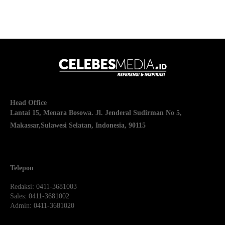
Head Office
Lantai 15, Menara Bosowa. Jl. Jenderal Sudirman No 5,
Makassar,
Sulawesi Selatan, Indonesia, 90115
Telepon
Redaksi
: 0411-3681003
Sales
: 0411-3681002
Admin
: 0411-3681020