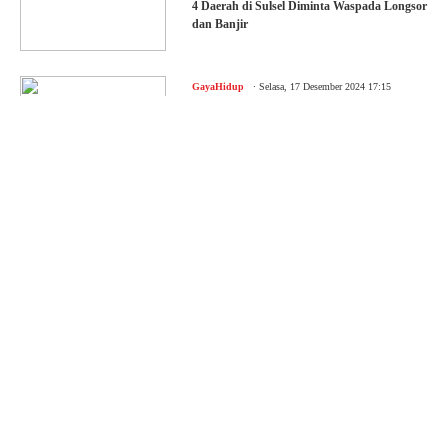
4 Daerah di Sulsel Diminta Waspada Longsor
dan Banjir
.
GayaHidup
Selasa, 17 Desember 2024 17:15
Penyakit Ini Sering Muncul di Musim Hujan,
Ketahui Pencegahannya
.
Celebes
Selasa, 03 September 2024 10:08
Gempa Luwu Timur, BKMG: Dipicu Sesar
Sorowako
.
Celebes
Rabu, 29 Mei 2024 12:54
Sulsel Potensial Kekeringan, Produksi Padi
Terancam
.
Celebes
Sabtu, 04 Mei 2024 23:12
BMKG Imbau 12 Daerah di Sulsel Waspada