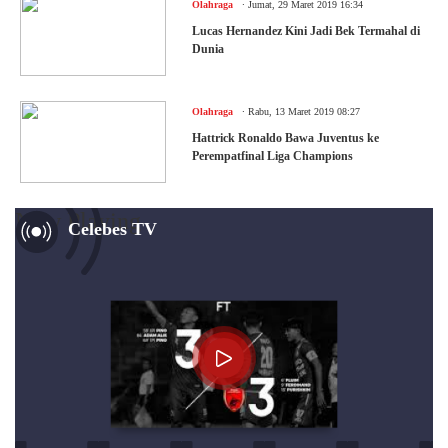
.
Olahraga
Jumat, 29 Maret 2019 16:34
Lucas Hernandez Kini Jadi Bek Termahal di
Dunia
.
Olahraga
Rabu, 13 Maret 2019 08:27
Hattrick Ronaldo Bawa Juventus ke
Perempatfinal Liga Champions
Now Playing
Celebes TV