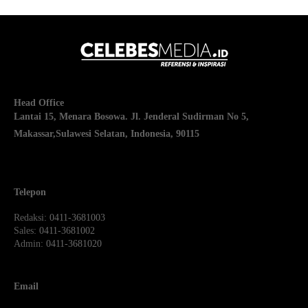
Head Office
Lantai 15, Menara Bosowa. Jl. Jenderal Sudirman No 5,
Makassar,
Sulawesi Selatan, Indonesia, 90115
Telepon
Redaksi
: 0411-3681003
Sales
: 0411-3681002
Admin
: 0411-3681020
Email